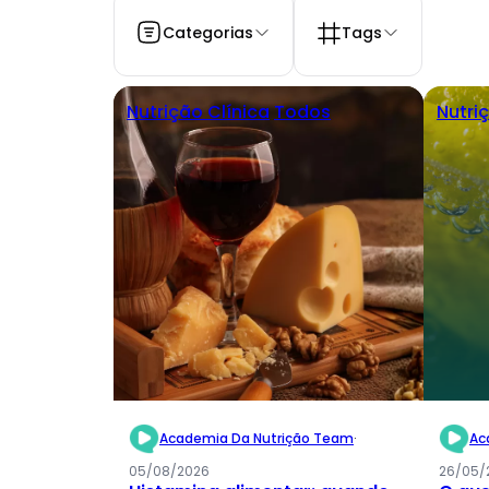
Categorias
Tags
Nutrição Clínica
Todos
Nutri
Academia Da Nutrição Team
·
Ac
05/08/2026
26/05/