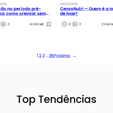
2026
01/04/2026
ção no período pré-
CensoNutri — Quem é a nu
a: como orientar sem
de hoje?
çar culpa
0
4 min leit.
2
0
2 min le
1
2
3
…
36
Próxima
→
Top Tendências