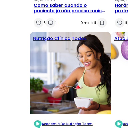
Como saber quando o
Horá
paciente já não precisa mais
prote
de você? Entendendo o seu
o que
papel na construção da
práti
6
1
9 min leit.
11
autonomia
Nutrição Clínica
Todos
Atual
Academia Da Nutrição Team
·
Ac