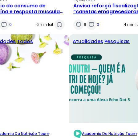
rio do consumo de
Anvisa reforça fiscalizaç
ína e resposta muscular:
“canetas emagrecedora
 realmente importa na
e Abeso atualiza diretriz
ca clínica?
para obesidade
0
6 min leit.
9
0
4 min le
idades
Todos
Atualidades
Pesquisas
ademia Da Nutrição Team
·
Academia Da Nutrição Team
·