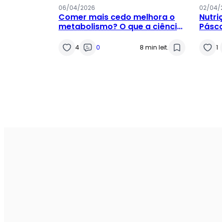
06/04/2026
02/04/
Comer mais cedo melhora o
Nutri
metabolismo? O que a ciência
Pásco
recente mostra sobre eTRE
refor
4
0
8 min leit.
1