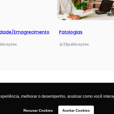
idade/Emagrecimento
Patologias
blicações
33
publicações
experiência, melhorar o desempenho, analisar como você intera
reservados.
Recusar Cookies
Aceitar Cookies