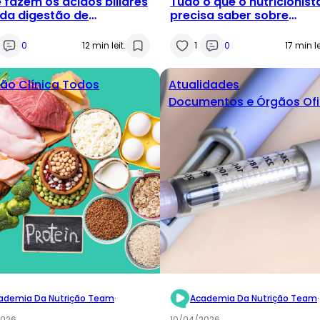
 fazem os ácidos biliares
Tudo o que o nutricionist
da digestão de
precisa saber sobre
uras?
permeabilidade intestina
0
12 min leit.
1
0
17 min le
ção Clínica
Todos
Atualidades
Documentos e Órgãos Ofi
ademia Da Nutrição Team
·
Academia Da Nutrição Team
·
2026
10/04/2026