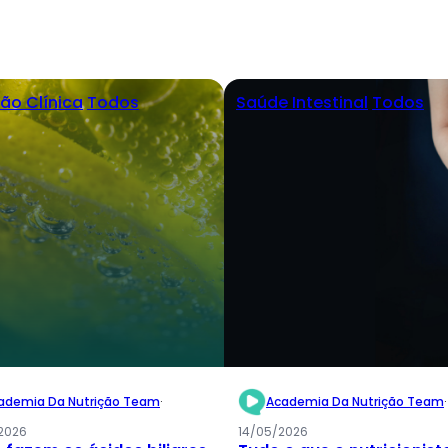
ção Clínica
Todos
Saúde Intestinal
Todos
ademia Da Nutrição Team
·
Academia Da Nutrição Team
·
2026
14/05/2026