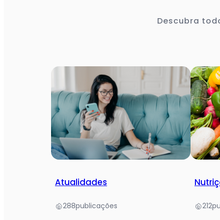
Descubra todo
Atualidades
Nutriç
288
publicações
212
pu