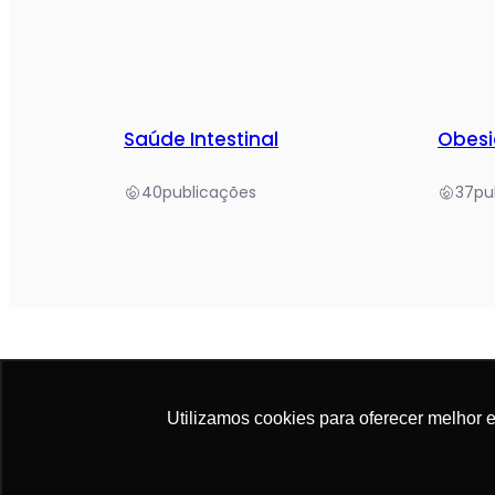
Saúde Intestinal
Obes
40
publicações
37
pu
Utilizamos cookies para oferecer melhor 
© 2025 Academia da Nutrição. Todos os direitos 