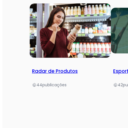
Radar de Produtos
Espor
44
publicações
42
pu