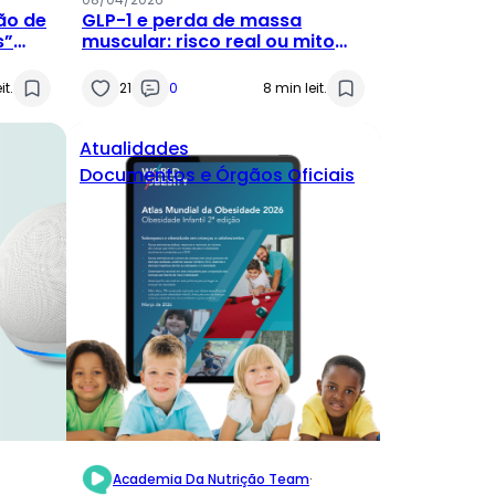
ão de
GLP-1 e perda de massa
s”
muscular: risco real ou mito
es
clínico?
it.
21
0
8 min leit.
Atualidades
Documentos e Órgãos Oficiais
Academia Da Nutrição Team
·