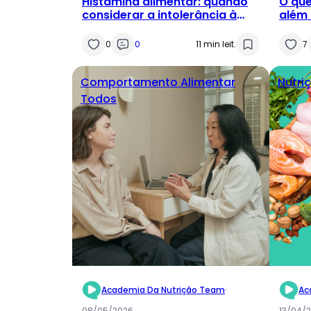
Histamina alimentar: quando
O que
considerar a intolerância à
além 
histamina na prática clínica?
gord
0
0
11 min leit.
7
Comportamento Alimentar
Nutri
Todos
Academia Da Nutrição Team
·
Ac
08/05/2026
13/04/