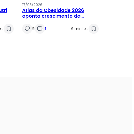
17/03/2026
tri
Atlas da Obesidade 2026
aponta crescimento da
obesidade infantil
it.
5
1
6 min leit.