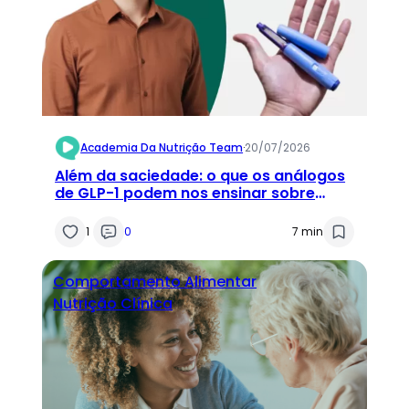
Academia Da Nutrição Team
·
20/07/2026
Além da saciedade: o que os análogos
de GLP-1 podem nos ensinar sobre
comportamento alimentar
1
0
7 min
Comportamento Alimentar
Nutrição Clínica