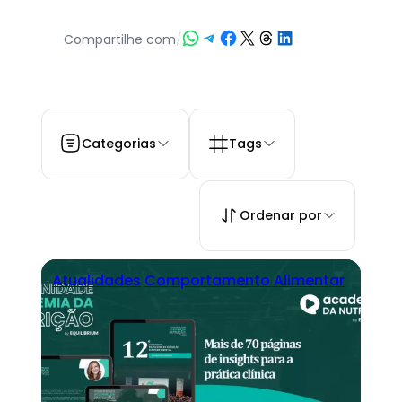
Share on WhatsApp
Share on Telegram
Share on Facebook
Share on X
Share on Threads
Share on LinkedIn
Compartilhe com
/
Categorias
Tags
Ordenar por
Atualidades
Comportamento Alimentar