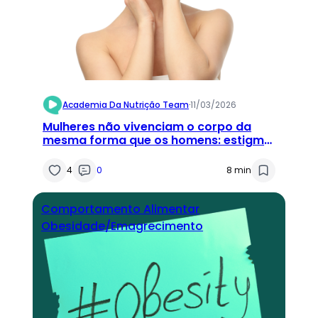
Academia Da Nutrição Team
·
11/03/2026
Mulheres não vivenciam o corpo da
mesma forma que os homens: estigma
de peso, gênero e o corpo feminino
4
0
8 min
Comportamento Alimentar
Obesidade/Emagrecimento