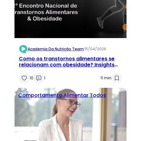
Academia Da Nutrição Team
·
15/04/2026
Como os transtornos alimentares se
relacionam com obesidade? Insights
do “2° Encontro Nacional de
Transtornos Alimentares e Obesidade”
10
1
11 min
Comportamento Alimentar
Todos