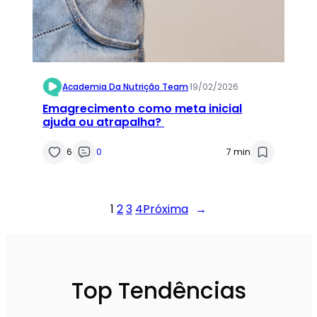
Academia Da Nutrição Team
·
19/02/2026
Emagrecimento como meta inicial
ajuda ou atrapalha?
6
0
7 min
1
2
3
4
Próxima
→
Top Tendências