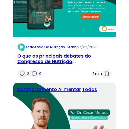
Academia Da Nutrição Team
·
27/07/2026
O que os principais debates do
Congresso de Nutrição
Comportamental podem acrescentar
à sua prática clínica?
2
0
1 min
Comportamento Alimentar
Todos