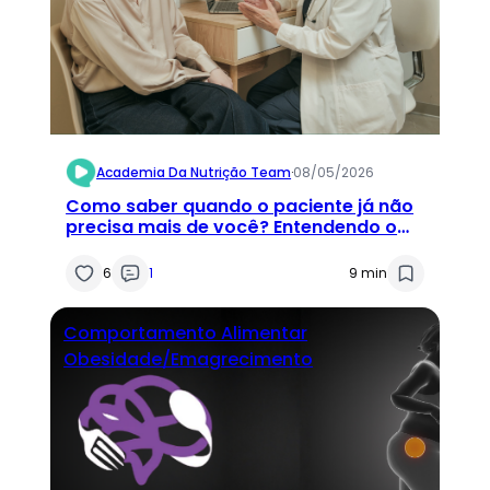
Academia Da Nutrição Team
·
08/05/2026
Como saber quando o paciente já não
precisa mais de você? Entendendo o
seu papel na construção da autonomia
6
1
9 min
Comportamento Alimentar
Obesidade/Emagrecimento