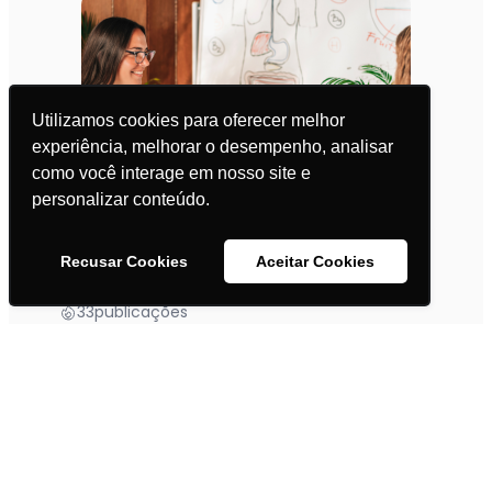
Utilizamos cookies para oferecer melhor
experiência, melhorar o desempenho, analisar
como você interage em nosso site e
personalizar conteúdo.
Patologias
Recusar Cookies
Aceitar Cookies
33
publicações
Materno-Infantil
22
publicações