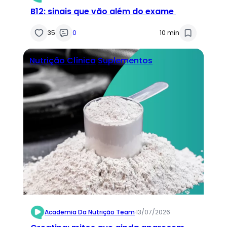
B12: sinais que vão além do exame
35
0
10 min
Nutrição Clínica
Suplementos
Academia Da Nutrição Team
·
13/07/2026