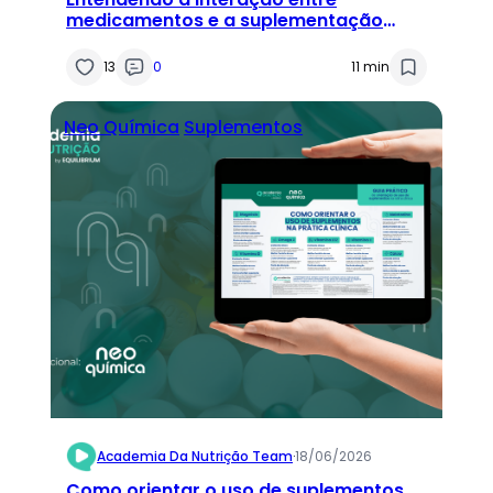
medicamentos e a suplementação
proteica
13
0
11 min
Neo Química
Suplementos
Academia Da Nutrição Team
·
18/06/2026
Como orientar o uso de suplementos