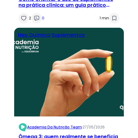
na prática clínica: um guia prático
para nutricionistas
2
0
1 min
Neo Química
Suplementos
Academia Da Nutrição Team
·
27/05/2026
Ômega 3: quem realmente se beneficia