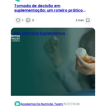
Tomada de decisão em
suplementação: um roteiro prático
para o consultório
1
0
2 min
Neo Química
Suplementos
Academia Da Nutrição Team
·
15/07/2026