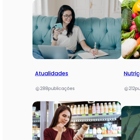
Atualidades
Nutriç
288
publicações
212
pu