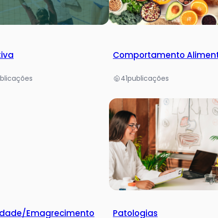
tiva
Comportamento Alimen
blicações
41
publicações
idade/Emagrecimento
Patologias