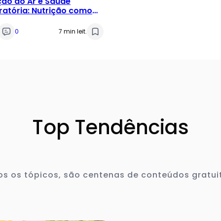
ção do Ar e Saúde
ratória: Nutrição como
sa
0
7 min leit.
Top Tendências
s os tópicos, são centenas de conteúdos gratui