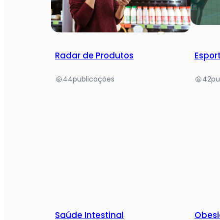
Radar de Produtos
Espor
44
publicações
42
pu
Saúde Intestinal
Obes