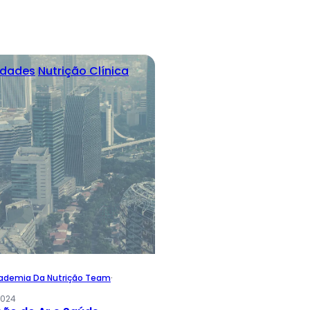
idades
Nutrição Clínica
ademia Da Nutrição Team
·
2024