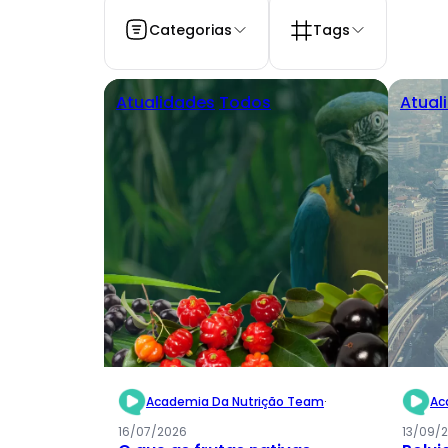
Categorias
Tags
Atualidades
Todos
Atual
Academia Da Nutrição Team
·
Ac
16/07/2026
13/09/