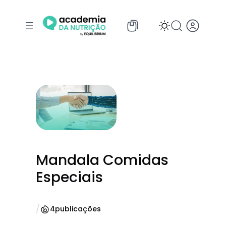
Pular
para
o
conteúdo
Mandala Comidas
Especiais
/
4
publicações