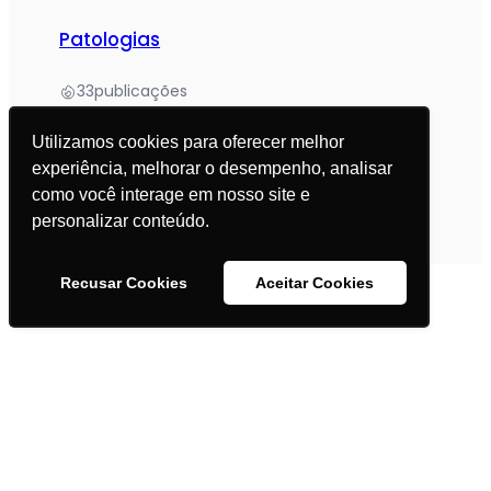
Patologias
33
publicações
Materno-Infantil
Utilizamos cookies para oferecer melhor
experiência, melhorar o desempenho, analisar
como você interage em nosso site e
22
publicações
personalizar conteúdo.
Recusar Cookies
Aceitar Cookies
© 2025 Academia da Nutrição. Todos os direitos
reservados.
Política de Privacidade