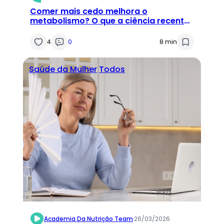
Comer mais cedo melhora o
metabolismo? O que a ciência recente
mostra sobre eTRE
4
0
8 min
Saúde da Mulher
Todos
Academia Da Nutrição Team
·
26/03/2026