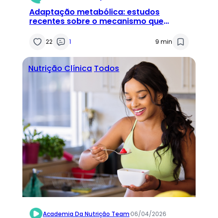
Adaptação metabólica: estudos
recentes sobre o mecanismo que
atrapalha o emagrecimento
22
1
9 min
Nutrição Clínica
Todos
Academia Da Nutrição Team
·
06/04/2026