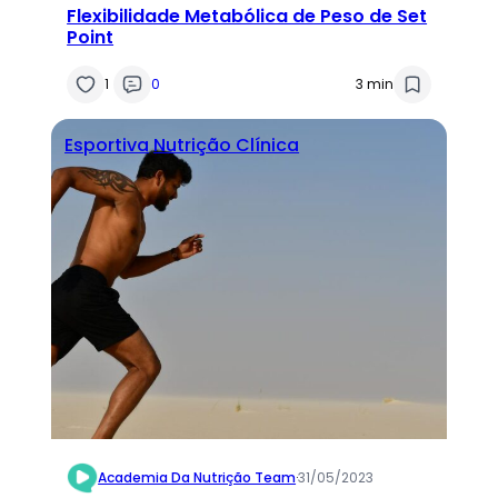
Flexibilidade Metabólica de Peso de Set
Point
1
0
3 min
Esportiva
Nutrição Clínica
Academia Da Nutrição Team
·
31/05/2023