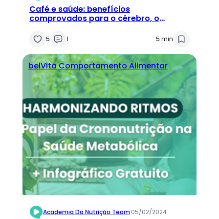
Café e saúde: benefícios
comprovados para o cérebro, o
metabolismo e o desempenho físico
5
1
5 min
belVita
Comportamento Alimentar
Academia Da Nutrição Team
·
05/02/2024