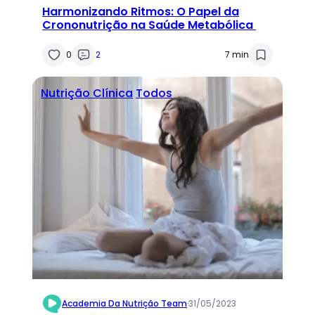
Harmonizando Ritmos: O Papel da
Crononutrição na Saúde Metabólica
0
2
7 min
Nutrição Clínica
Todos
Academia Da Nutrição Team
·
31/05/2023