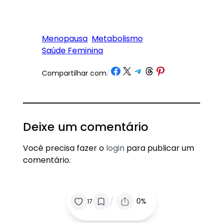
Menopausa
Metabolismo
Saúde Feminina
Share on Facebook
Share on X
Share on Telegram
Share on Threads
Share on Pinterest
Compartilhar com
/
Deixe um comentário
Você precisa fazer o
login
para publicar um
comentário.
/
0%
17