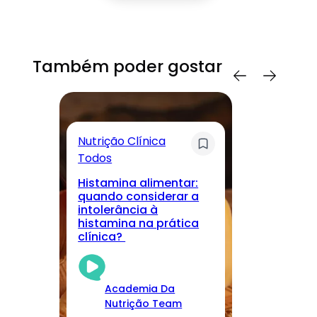
Também poder gostar
Nutrição Clínica
Sa
Todos
T
Histamina alimentar:
M
quando considerar a
lo
intolerância à
nu
histamina na prática
r
clínica?
cu
Academia Da
Nutrição Team