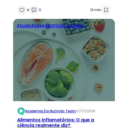
prática clínica
4
0
13 min
Atualidades
Nutrição Clínica
Academia Da Nutrição Team
·
07/11/2024
Alimentos inflamatórios: O que a
ciência realmente diz?