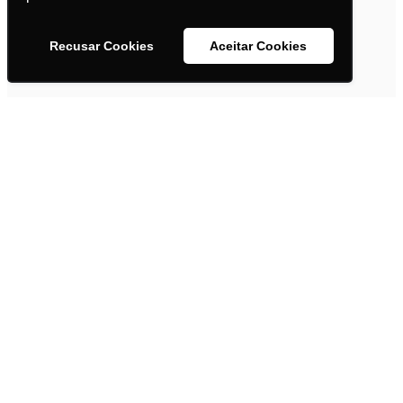
40
publicações
Recusar Cookies
Aceitar Cookies
Obesidade/Emagrecimento
37
publicações
Patologias