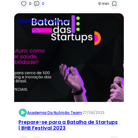
0
0
9 min
Atualidades
Eventos
Academia Da Nutrição Team
·
27/09/2023
Prepare-se para a Batalha de Startups
| BHB Festival 2023