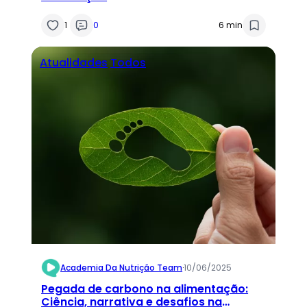
1
0
6 min
Atualidades
Todos
Academia Da Nutrição Team
·
10/06/2025
Pegada de carbono na alimentação:
Ciência, narrativa e desafios na