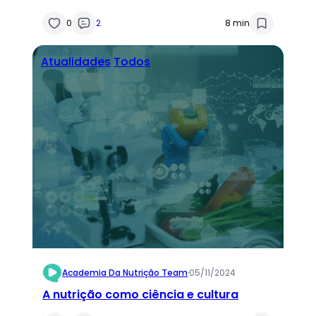
0
2
8 min
Atualidades
Todos
Academia Da Nutrição Team
·
05/11/2024
A nutrição como ciência e cultura