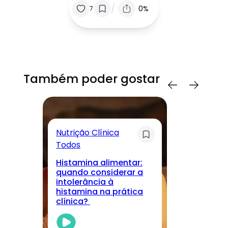
/
0%
7
Também poder gostar
Nutrição Clínica
Sa
Todos
T
Histamina alimentar:
M
quando considerar a
lo
intolerância à
nu
histamina na prática
r
clínica?
cu