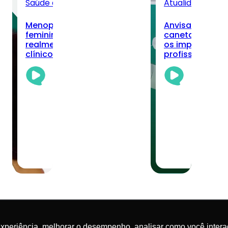
Saúde da Mulher
Todos
Atualidades
Tod
Menopausa, longevidade
Anvisa registra
do
feminina e nutrição: o que
canetas de sem
realmente muda no cuidado
os impactos pa
ca?
clínico
profissionais?
Academia
Aca
Da
Da
Nutrição
Nut
Team
Te
03/08/2026
·
30/0
6 min read
5 mi
experiência, melhorar o desempenho, analisar como você intera