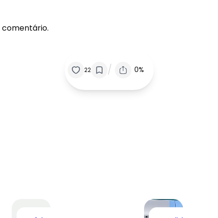
 comentário.
/
0%
22