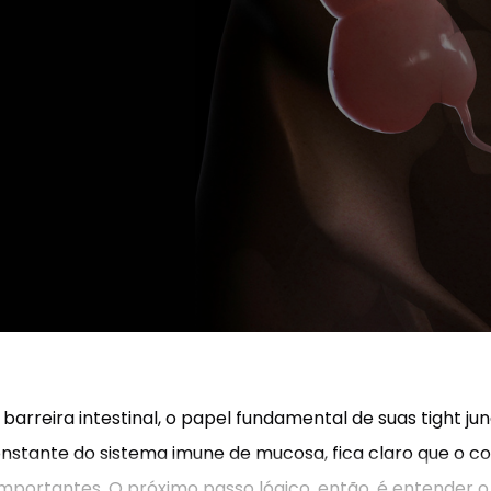
reira intestinal, o papel fundamental de suas tight jun
onstante do sistema imune de mucosa, fica claro que o co
 importantes. O próximo passo lógico, então, é entender 