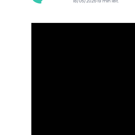
18/05/2026
·
19 min leit.