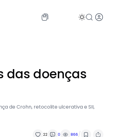
es das doenças
a de Crohn, retocolite ulcerativa e SII,
/
22
0
866