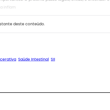
a inflam
estante deste conteúdo.
lcerativa
Saúde Intestinal
SII
gram
Threads
 on Pinterest