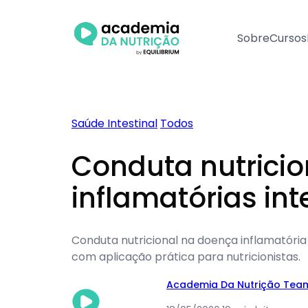
Pular
para
Sobre
Cursos
o
conteúdo
Saúde Intestinal
Todos
Conduta nutricio
inflamatórias int
Conduta nutricional na doença inflamatória i
com aplicação prática para nutricionistas.
Academia Da Nutrição Tea