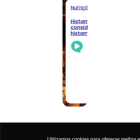
Nutrição Clínica
Todos
Histamina alimentar: quan
considerar a intolerância à
histamina na prática clíni
Academia
Da
Nutrição
Team
05/08/2026
·
11 min read
Utilizamos cookies para oferecer melhor 