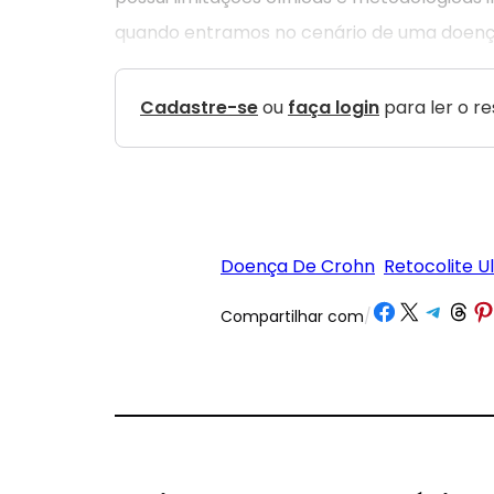
quando entramos no cenário de uma doenç
Cadastre-se
ou
faça login
para ler o r
Doença De Crohn
Retocolite U
Share on Facebook
Share on X
Share on Tele
Share on 
Share
Compartilhar com
/