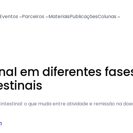
Eventos
Parceiros
Materiais
Publicações
Colunas
nal em diferentes fas
estinais
ntestinal: o que muda entre atividade e remissão na doenç
m