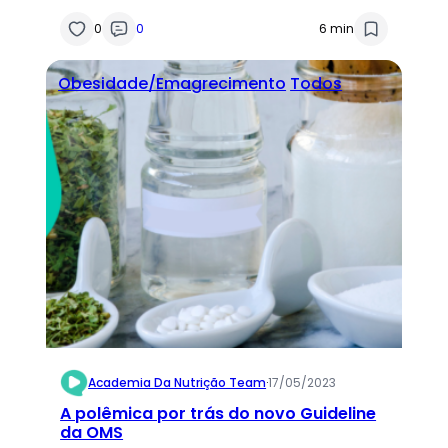
0
0
6 min
Obesidade/Emagrecimento
Todos
Academia Da Nutrição Team
·
17/05/2023
A polêmica por trás do novo Guideline
da OMS