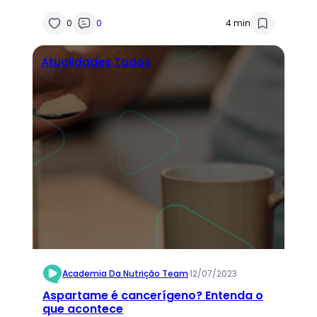
0
0
4 min
Atualidades
Todos
Academia Da Nutrição Team
·
12/07/2023
Aspartame é cancerígeno? Entenda o
que acontece