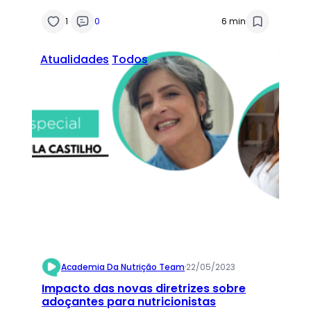
1
0
6 min
Atualidades
Todos
Academia Da Nutrição Team
·
22/05/2023
Impacto das novas diretrizes sobre
adoçantes para nutricionistas