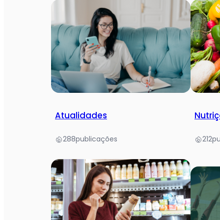
Atualidades
Nutriç
288
publicações
212
pu