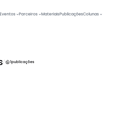
Eventos
Parceiros
Materiais
Publicações
Colunas
s
/
1
publicações