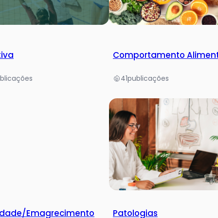
tiva
Comportamento Alimen
blicações
41
publicações
idade/Emagrecimento
Patologias