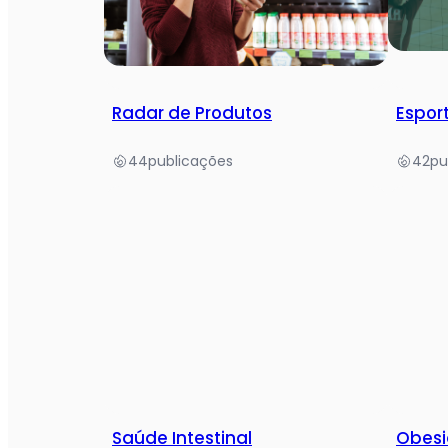
Radar de Produtos
Espor
44
publicações
42
pu
Saúde Intestinal
Obes