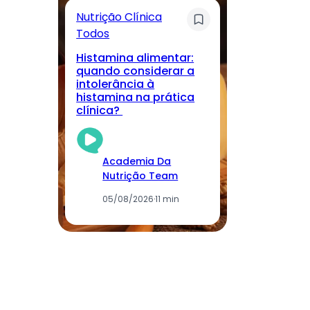
Nutrição Clínica
Sa
Todos
T
Histamina alimentar:
M
quando considerar a
lo
intolerância à
nu
histamina na prática
r
clínica?
cu
Academia Da
Nutrição Team
05/08/2026
·
11 min