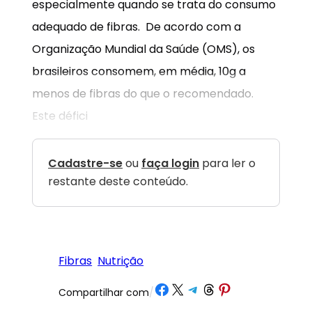
especialmente quando se trata do consumo
adequado de fibras. De acordo com a
Organização Mundial da Saúde (OMS), os
brasileiros consomem, em média, 10g a
menos de fibras do que o recomendado.
Este défici
Cadastre-se
ou
faça login
para ler o
restante deste conteúdo.
Fibras
Nutrição
Share on Facebook
Share on X
Share on Telegram
Share on Threads
Share on Pinterest
Compartilhar com
/