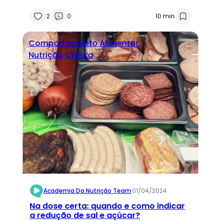
2
0
10 min
Comportamento Alimentar
Nutrição Clínica
Academia Da Nutrição Team
·
01/04/2024
Na dose certa: quando e como indicar
a redução de sal e açúcar?