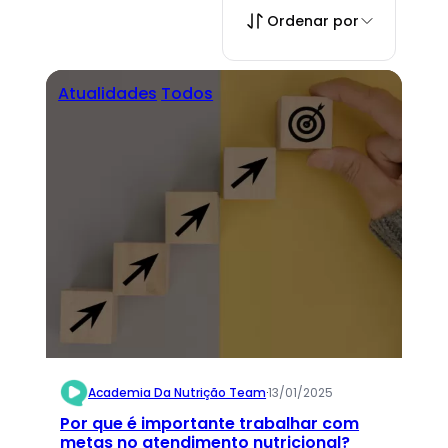
Ordenar por
Atualidades
Todos
Academia Da Nutrição Team
·
13/01/2025
Por que é importante trabalhar com
metas no atendimento nutricional?