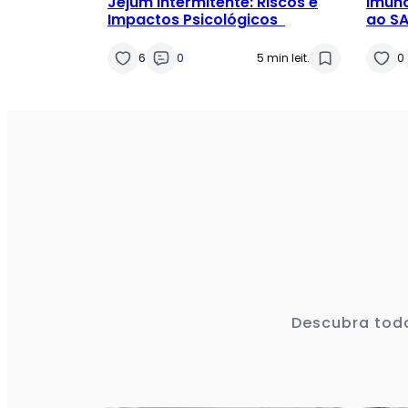
Jejum Intermitente: Riscos e
Imuno
Impactos Psicológicos
ao S
6
0
5 min leit.
0
Descubra todo