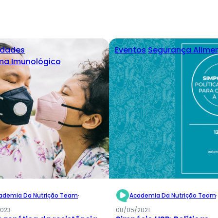
idades
Eventos
Segurança Alime
ma Imunológico
ademia Da Nutrição Team
·
Academia Da Nutrição Team
·
2023
08/05/2021