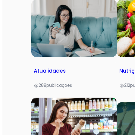
Atualidades
Nutriç
288
publicações
212
pu