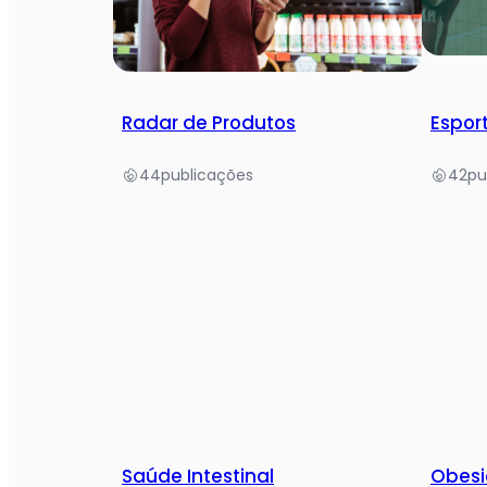
Radar de Produtos
Espor
44
publicações
42
pu
Saúde Intestinal
Obes