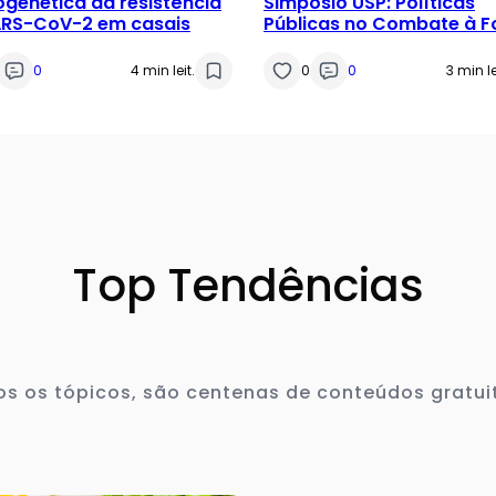
genética da resistência
Simpósio USP: Políticas
ARS-CoV-2 em casais
Públicas no Combate à 
0
4 min leit.
0
0
3 min le
Top Tendências
s os tópicos, são centenas de conteúdos gratui