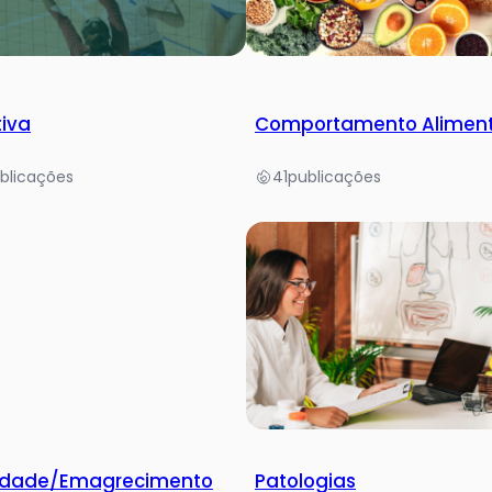
tiva
Comportamento Alimen
blicações
41
publicações
idade/Emagrecimento
Patologias