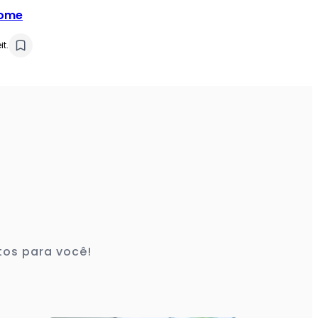
Fome
it.
tos para você!