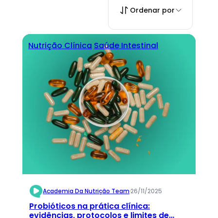
Ordenar por
Nutrição Clínica
Saúde Intestinal
Academia Da Nutrição Team
·
26/11/2025
Probióticos na prática clínica:
evidências, protocolos e limites de