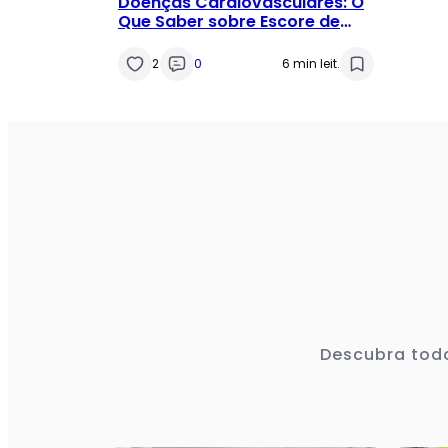
Doenças Cardiovasculares: O
Que Saber sobre Escore de
Risco
2
0
6 min leit.
Descubra todo