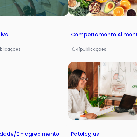
tiva
Comportamento Alimen
blicações
41
publicações
idade/Emagrecimento
Patologias