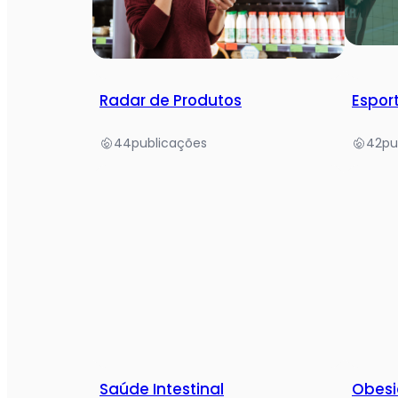
Radar de Produtos
Espor
44
publicações
42
pu
Saúde Intestinal
Obes