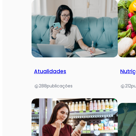
Atualidades
Nutriç
288
publicações
212
pu