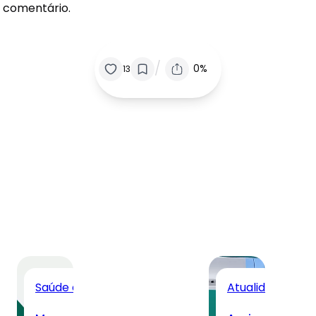
 comentário.
/
0%
13
Saúde da Mulher
Todos
Atualidades
Tod