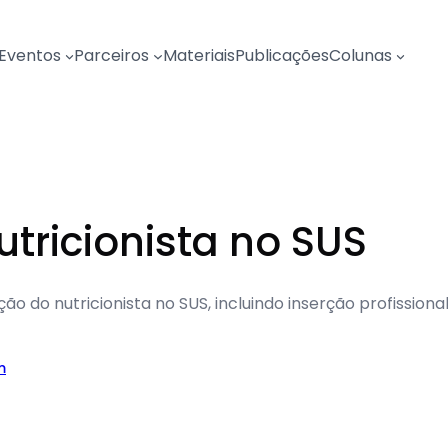
Eventos
Parceiros
Materiais
Publicações
Colunas
utricionista no SUS
ção do nutricionista no SUS, incluindo inserção profission
m