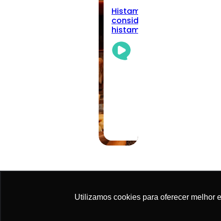
Histamina alimentar: quan
considerar a intolerância à
histamina na prática clíni
Academia
Da
Nutrição
Team
05/08/2026
·
11 min read
Utilizamos cookies para oferecer melhor 
© 2025 Academia da Nutrição. Todos os direitos 