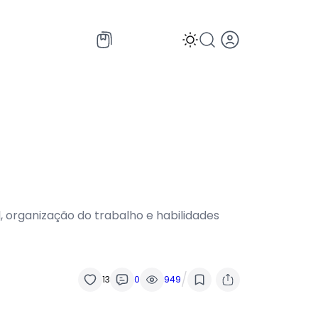
al, organização do trabalho e habilidades
/
13
0
949