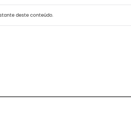
estante deste conteúdo.
gram
Threads
 on Pinterest