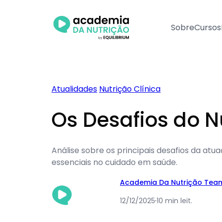
Pular
para
Sobre
Cursos
o
conteúdo
Atualidades
Nutrição Clínica
Os Desafios do N
Análise sobre os principais desafios da atua
essenciais no cuidado em saúde.
Academia Da Nutrição Tea
12/12/2025
·
10 min leit.