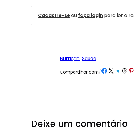
Cadastre-se
ou
faça login
para ler o r
Nutrição
Saúde
Share on Facebook
Share on X
Share on Tele
Share on 
Share
Compartilhar com
/
Deixe um comentário