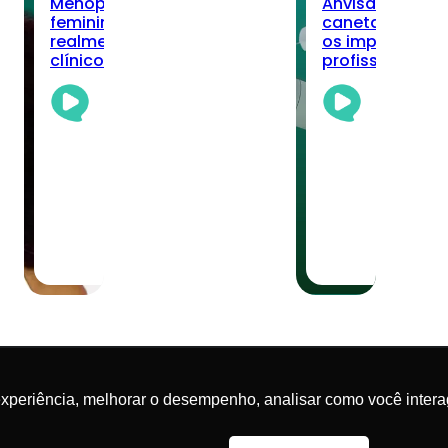
Menopausa, longevidade
Anvisa registra
do
feminina e nutrição: o que
canetas de sem
realmente muda no cuidado
os impactos pa
ca?
clínico
profissionais?
Academia
Aca
Da
Da
Nutrição
Nut
Team
Te
03/08/2026
·
30/0
6 min read
5 mi
experiência, melhorar o desempenho, analisar como você intera
reservados.