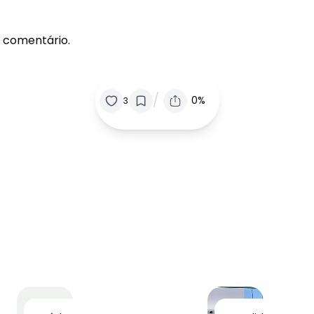
 comentário.
/
0%
3