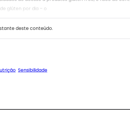
de glúten por dia – o
estante deste conteúdo.
utrição
Sensibilidade
gram
Threads
 on Pinterest