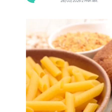
28/03/2025
·
2 min leit.