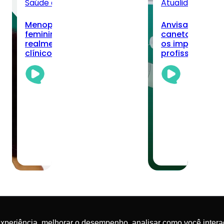
Saúde da Mulher
Todos
Atualidades
Tod
Menopausa, longevidade
Anvisa registra
do
feminina e nutrição: o que
canetas de sem
realmente muda no cuidado
os impactos pa
ca?
clínico
profissionais?
Academia
Aca
Da
Da
Nutrição
Nut
Team
Te
03/08/2026
·
30/0
6 min read
5 mi
experiência, melhorar o desempenho, analisar como você intera