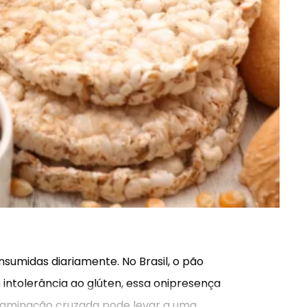
sumidas diariamente. No Brasil, o pão
intolerância ao glúten, essa onipresença
ontaminação cruzada pode levar a uma