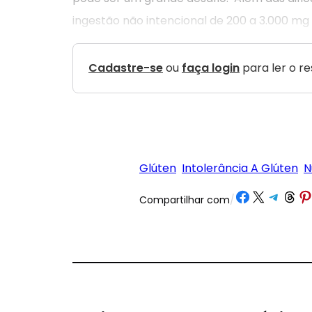
ingestão não intencional de 200 a 3.000 mg 
Cadastre-se
ou
faça login
para ler o r
Glúten
Intolerância A Glúten
N
Share on Facebook
Share on X
Share on Tele
Share on 
Share
Compartilhar com
/