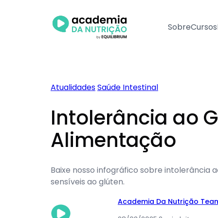
Pular
para
Sobre
Cursos
o
conteúdo
Atualidades
Saúde Intestinal
Intolerância ao 
Alimentação
Baixe nosso infográfico sobre intolerância 
sensíveis ao glúten.
Academia Da Nutrição Tea