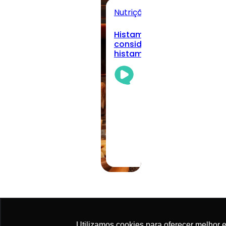
Nutrição Clínica
Todos
Histamina alimentar: quan
considerar a intolerância à
histamina na prática clíni
Academia
Da
Nutrição
Team
05/08/2026
·
11 min read
Utilizamos cookies para oferecer melhor 