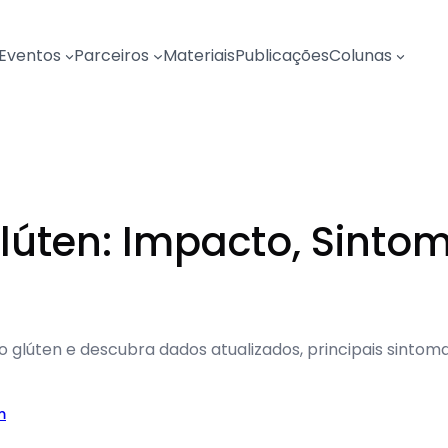
Eventos
Parceiros
Materiais
Publicações
Colunas
Glúten: Impacto, Sinto
ao glúten e descubra dados atualizados, principais sinto
m