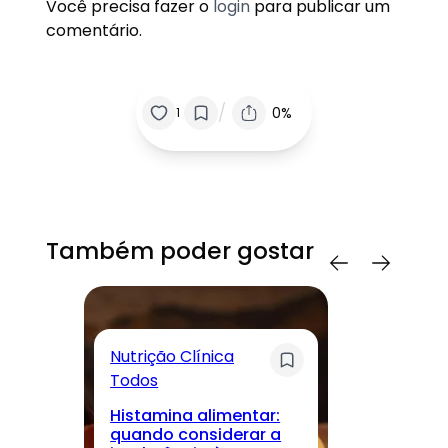
Você precisa fazer o
login
para publicar um
comentário.
/
0%
1
Também poder gostar
Nutrição Clínica
Sa
Todos
T
Histamina alimentar:
M
quando considerar a
lo