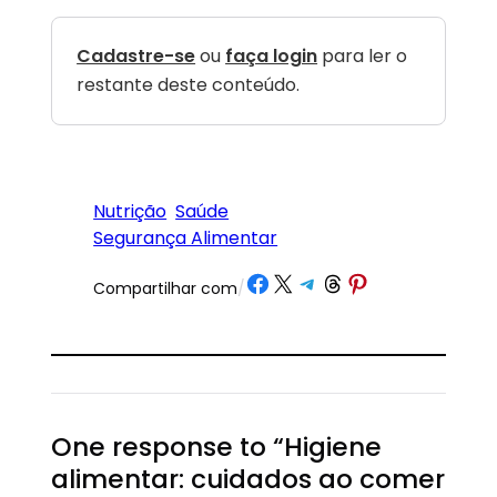
Cadastre-se
ou
faça login
para ler o
restante deste conteúdo.
Nutrição
Saúde
Segurança Alimentar
Share on Facebook
Share on X
Share on Telegram
Share on Threads
Share on Pinterest
Compartilhar com
/
One response to “Higiene
alimentar: cuidados ao comer