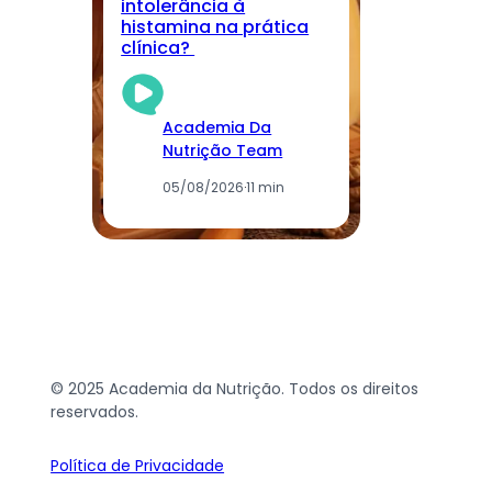
intolerância à
nu
histamina na prática
r
clínica?
cu
Academia Da
Nutrição Team
05/08/2026
·
11 min
© 2025 Academia da Nutrição. Todos os direitos
reservados.
Política de Privacidade