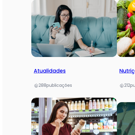
Atualidades
Nutriç
288
publicações
212
pu