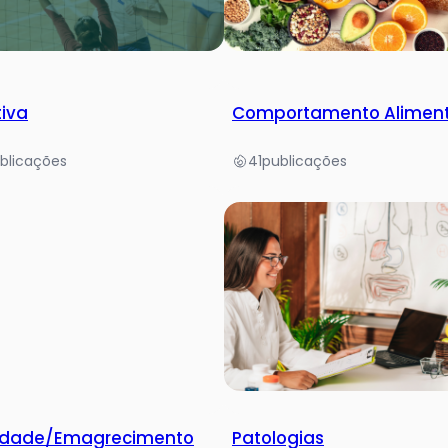
tiva
Comportamento Alimen
blicações
41
publicações
idade/Emagrecimento
Patologias