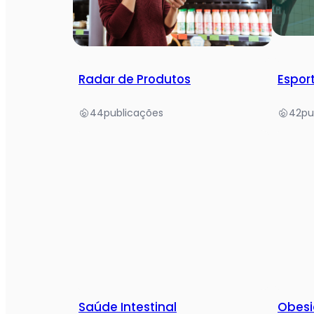
Radar de Produtos
Espor
44
publicações
42
pu
Saúde Intestinal
Obes