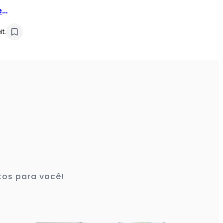
e
etbox
it.
tos para você!