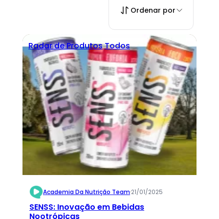
Ordenar por
Radar de Produtos
Todos
Academia Da Nutrição Team
·
21/01/2025
SENSS: Inovação em Bebidas
Nootrópicas