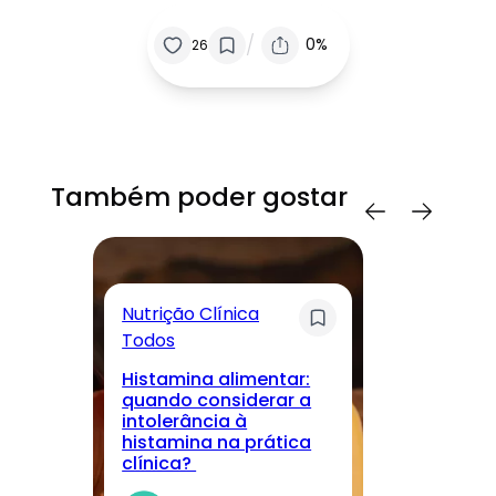
/
0%
26
Também poder gostar
Nutrição Clínica
Sa
Todos
T
Histamina alimentar:
M
quando considerar a
lo
intolerância à
nu
histamina na prática
r
clínica?
cu