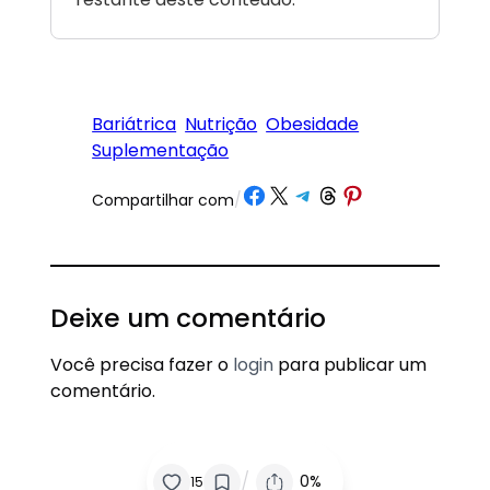
Bariátrica
Nutrição
Obesidade
Suplementação
Share on Facebook
Share on X
Share on Telegram
Share on Threads
Share on Pinterest
Compartilhar com
/
Deixe um comentário
Você precisa fazer o
login
para publicar um
comentário.
/
0%
15