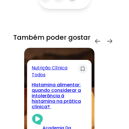
Também poder gostar
Nutrição Clínica
Sa
Todos
T
Histamina alimentar:
M
quando considerar a
lo
intolerância à
nu
histamina na prática
r
clínica?
cu
Academia Da