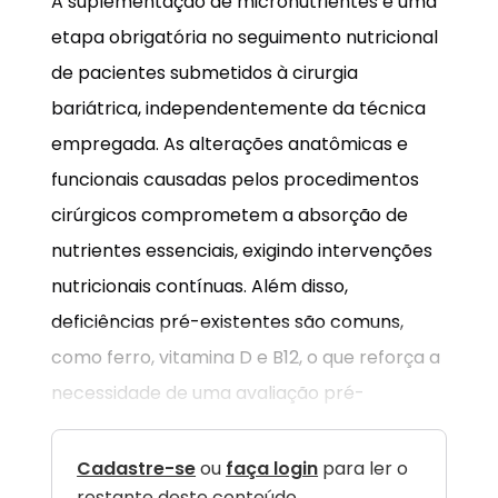
A suplementação de micronutrientes é uma
etapa obrigatória no seguimento nutricional
de pacientes submetidos à cirurgia
bariátrica, independentemente da técnica
empregada. As alterações anatômicas e
funcionais causadas pelos procedimentos
cirúrgicos comprometem a absorção de
nutrientes essenciais, exigindo intervenções
nutricionais contínuas. Além disso,
deficiências pré-existentes são comuns,
como ferro, vitamina D e B12, o que reforça a
necessidade de uma avaliação pré-
Cadastre-se
ou
faça login
para ler o
restante deste conteúdo.