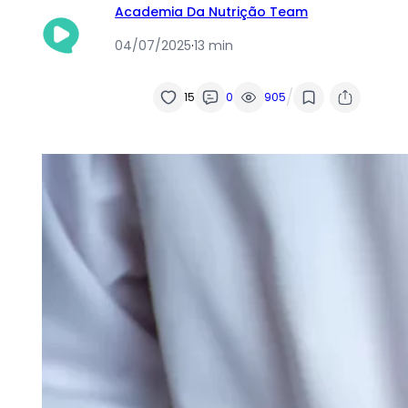
Academia Da Nutrição Team
04/07/2025
·
13 min
/
15
0
905