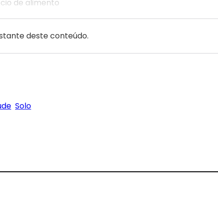
cio de alimento
estante deste conteúdo.
úde
Solo
gram
Threads
 on Pinterest