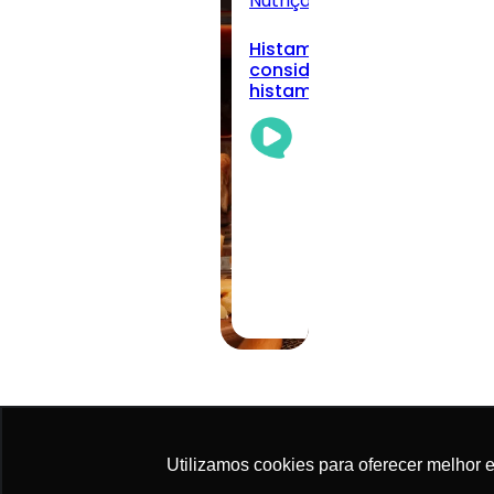
Nutrição Clínica
Todos
Histamina alimentar: quan
considerar a intolerância à
histamina na prática clíni
Academia
Da
Nutrição
Team
05/08/2026
·
11 min read
Utilizamos cookies para oferecer melhor 