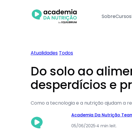
Pular
para
Sobre
Cursos
o
conteúdo
Atualidades
Todos
Do solo ao alime
desperdícios e p
Como a tecnologia e a nutrição ajudam a re
Academia Da Nutrição Tea
05/06/2025
·
4 min leit.