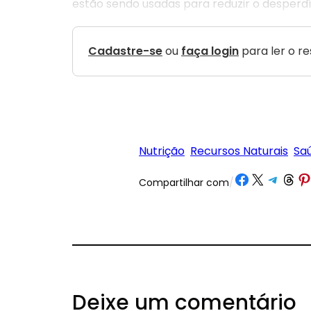
estão sendo usadas para reduzir o desperdí
Cadastre-se
ou
faça login
para ler o r
Nutrição
Recursos Naturais
Sa
Share on Facebook
Share on X
Share on Tele
Share on 
Share
Compartilhar com
/
Deixe um comentário