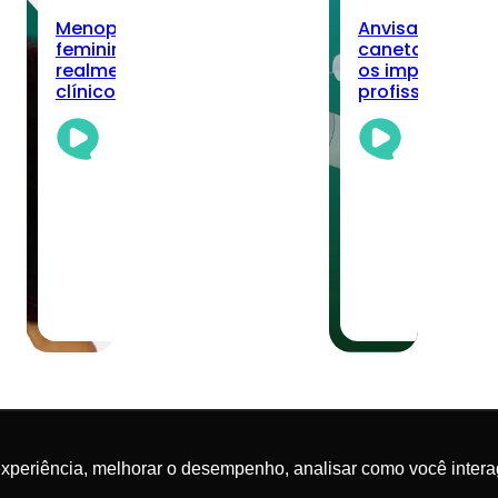
Menopausa, longevidade
Anvisa registra
do
feminina e nutrição: o que
canetas de sem
realmente muda no cuidado
os impactos pa
ca?
clínico
profissionais?
Academia
Aca
Da
Da
Nutrição
Nut
Team
Te
03/08/2026
·
30/0
6 min read
5 mi
experiência, melhorar o desempenho, analisar como você intera