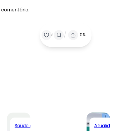
 comentário.
/
0%
3
Saúde da Mulher
Todos
Atualidades
Tod