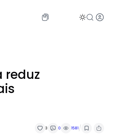
a reduz
ais
/
3
0
1581