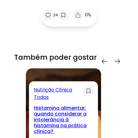
/
0%
24
Também poder gostar
Nutrição Clínica
Sa
Todos
T
Histamina alimentar:
M
quando considerar a
lo
intolerância à
nu
histamina na prática
r
clínica?
cu