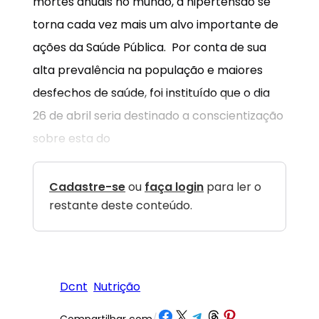
mortes anuais no mundo, a hipertensão se
torna cada vez mais um alvo importante de
ações da Saúde Pública. Por conta de sua
alta prevalência na população e maiores
desfechos de saúde, foi instituído que o dia
26 de abril seria destinado a conscientização
sobre esta do
Cadastre-se
ou
faça login
para ler o
restante deste conteúdo.
Dcnt
Nutrição
Share on Facebook
Share on X
Share on Telegram
Share on Threads
Share on Pinterest