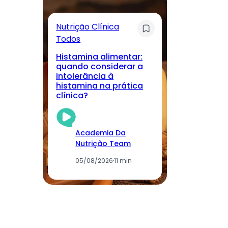
Nutrição Clínica
Sa
Todos
T
Histamina alimentar:
M
quando considerar a
lo
intolerância à
nu
histamina na prática
r
clínica?
cu
Academia Da
Nutrição Team
05/08/2026
·
11 min