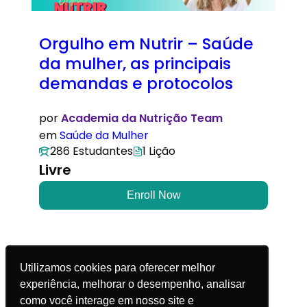
Orgulho em Nutrir – Saúde
da mulher, as principais
demandas e protocolos
por
Academia da Nutrição Team
em
Saúde da Mulher
286 Estudantes
1 Lição
Livre
Enroll Now
Utilizamos cookies para oferecer melhor
experiência, melhorar o desempenho, analisar
© 2025 Academia da Nutrição. Todos os direitos
como você interage em nosso site e
reservados.