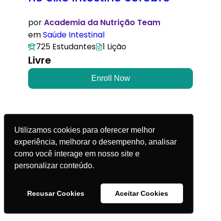
por
Academia da Nutrição Team
em
Saúde Intestinal
725 Estudantes
1 Lição
Livre
Enroll Now
Utilizamos cookies para oferecer melhor
experiência, melhorar o desempenho, analisar
© 2025 Academia da Nutrição. Todos os direitos
como você interage em nosso site e
reservados.
personalizar conteúdo.
Política de Privacidade
Recusar Cookies
Aceitar Cookies