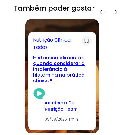
Também poder gostar
Nutrição Clínica
Sa
Todos
T
Histamina alimentar:
M
quando considerar a
lo
intolerância à
nu
histamina na prática
r
clínica?
cu
Academia Da
Nutrição Team
05/08/2026
·
11 min