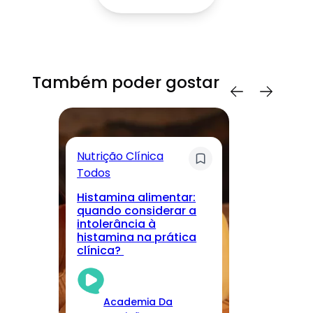
Também poder gostar
Nutrição Clínica
Sa
Todos
T
Histamina alimentar:
M
quando considerar a
lo
intolerância à
nu
histamina na prática
r
clínica?
cu
Academia Da