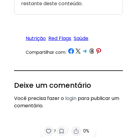
restante deste conteúdo.
Nutrição
Red Flags
Saúde
Share on Facebook
Share on X
Share on Telegram
Share on Threads
Share on Pinterest
Compartilhar com
/
Deixe um comentário
Você precisa fazer o
login
para publicar um
comentário.
/
0%
7