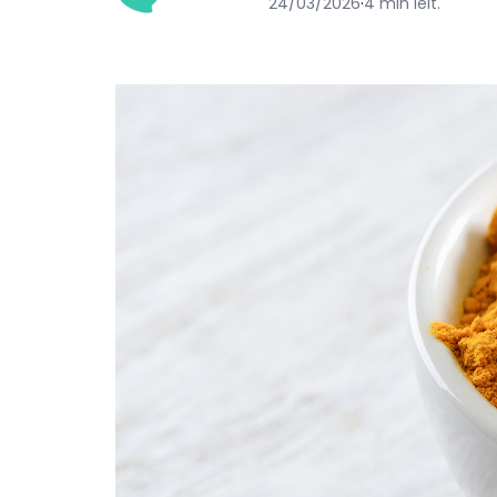
24/03/2026
·
4 min leit.