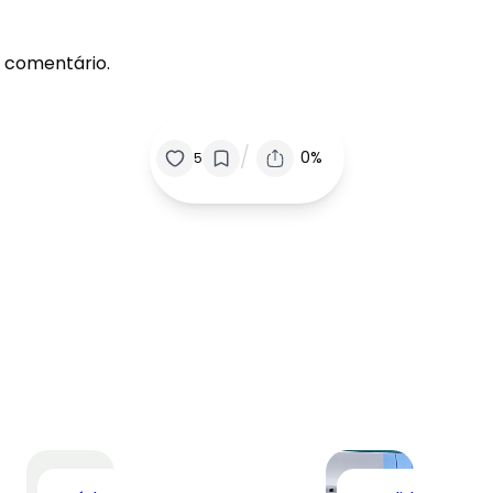
 comentário.
/
0%
5