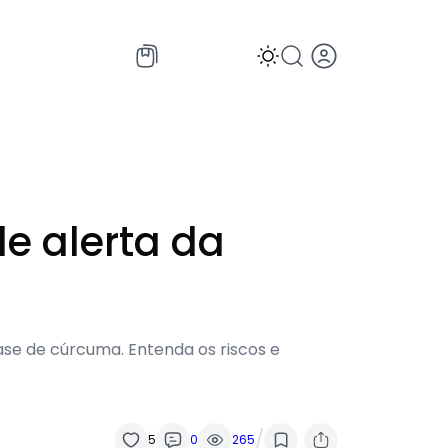
e alerta da
s
se de cúrcuma. Entenda os riscos e
/
5
0
265