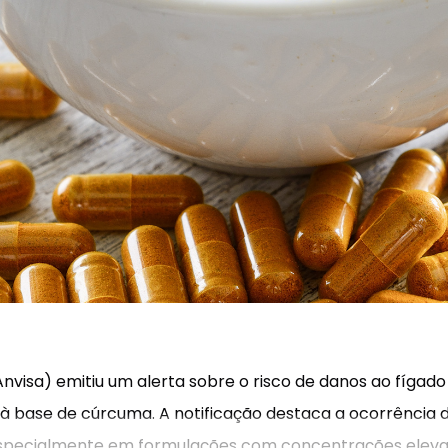
(Anvisa) emitiu um alerta sobre o risco de danos ao fíga
 base de cúrcuma. A notificação destaca a ocorrência d
especialmente em formulações com concentrações elev