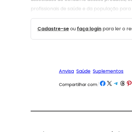
profissionais de saúde e da população para 
Cadastre-se
ou
faça login
para ler o r
Anvisa
Saúde
Suplementos
Share on Facebook
Share on X
Share on Tele
Share on 
Share
Compartilhar com
/