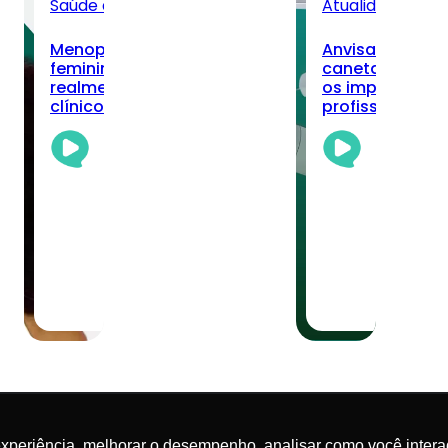
Saúde da Mulher
Todos
Atualidades
Tod
Menopausa, longevidade
Anvisa registra
do
feminina e nutrição: o que
canetas de sem
realmente muda no cuidado
os impactos pa
ca?
clínico
profissionais?
Academia
Aca
Da
Da
Nutrição
Nut
Team
Te
03/08/2026
·
30/0
6 min read
5 mi
experiência, melhorar o desempenho, analisar como você intera