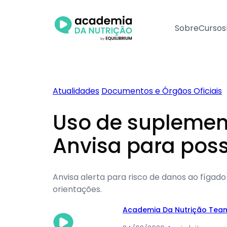
Pular
para
Sobre
Cursos
o
conteúdo
Atualidades
Documentos e Órgãos Oficiais
Uso de suplemen
Anvisa para pos
Anvisa alerta para risco de danos ao fíga
orientações.
Academia Da Nutrição Tea