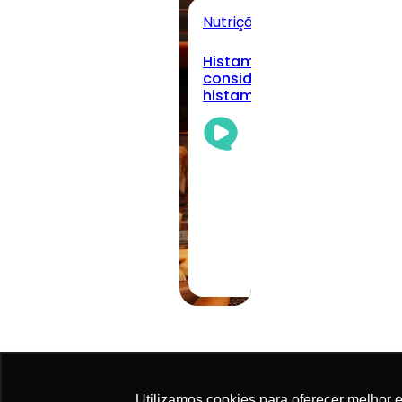
Nutrição Clínica
Todos
Histamina alimentar: quan
considerar a intolerância à
histamina na prática clíni
Academia
Da
Nutrição
Team
05/08/2026
·
11 min read
Utilizamos cookies para oferecer melhor 