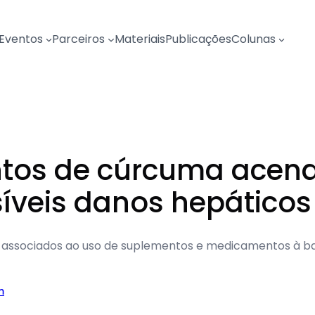
Eventos
Parceiros
Materiais
Publicações
Colunas
tos de cúrcuma acend
síveis danos hepático
do associados ao uso de suplementos e medicamentos à ba
m