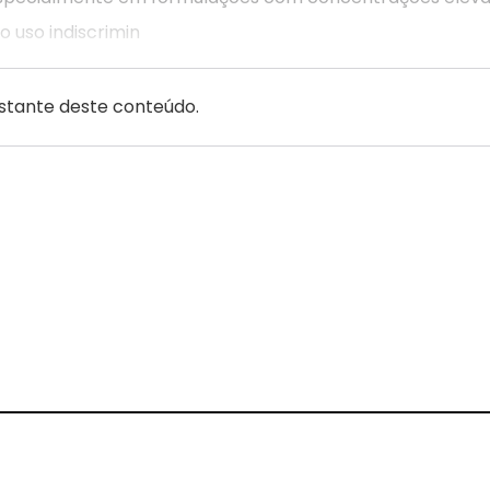
o uso indiscrimin
estante deste conteúdo.
gram
Threads
 on Pinterest