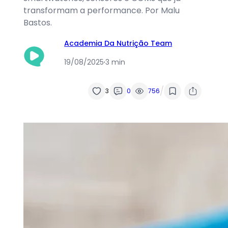
transformam a performance. Por Malu
Bastos.
Academia Da Nutrição Team
19/08/2025
·
3 min
/
3
0
756