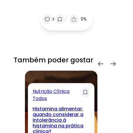
/
0%
3
Também poder gostar
Nutrição Clínica
Sa
Todos
T
Histamina alimentar:
M
quando considerar a
lo
intolerância à
nu
histamina na prática
r
clínica?
cu