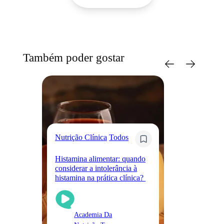
Também poder gostar
Sa
Nutrição Clínica
Todos
Me
Histamina alimentar: quando
fe
considerar a intolerância à
re
histamina na prática clínica?
cl
Academia Da