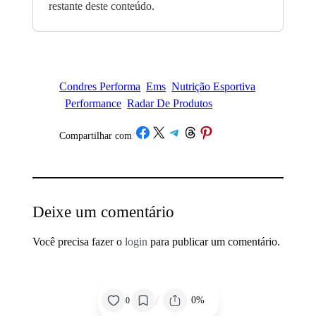
restante deste conteúdo.
Condres Performa
Ems
Nutrição Esportiva
Performance
Radar De Produtos
Share on Facebook
Share on X
Share on Telegram
Share on Threads
Share on Pinterest
Compartilhar com
/
Deixe um comentário
Você precisa fazer o
login
para publicar um comentário.
/
0%
0