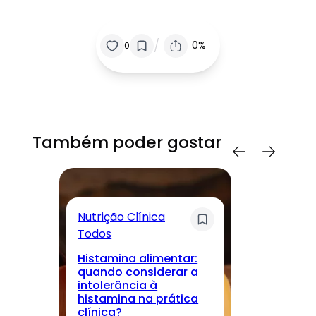
/
0%
0
Também poder gostar
Nutrição Clínica
Sa
Todos
T
Histamina alimentar:
M
quando considerar a
lo
intolerância à
nu
histamina na prática
r
clínica?
cu