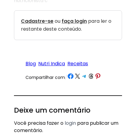
nutricionista c
Cadastre-se
ou
faça login
para ler o
restante deste conteúdo.
Blog
Nutri Indica
Receitas
Share on Facebook
Share on X
Share on Telegram
Share on Threads
Share on Pinterest
Compartilhar com
/
Deixe um comentário
Você precisa fazer o
login
para publicar um
comentário.