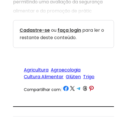
permitindo uma avaliação da segurança
alimentar e da promoção de prátic
Cadastre-se
ou
faça login
para ler o
restante deste conteúdo.
Agricultura
Agroecologia
Cultura Alimentar
Glúten
Trigo
Share on Facebook
Share on X
Share on Telegram
Share on Threads
Share on Pinterest
Compartilhar com
/