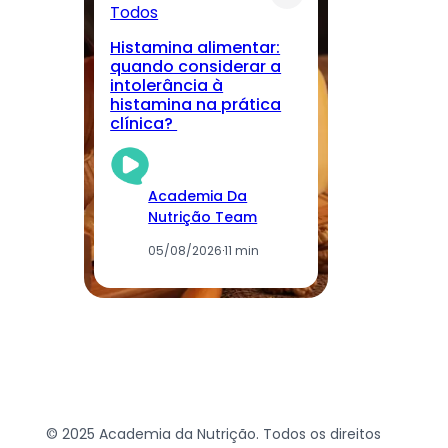
Todos
T
Histamina alimentar:
M
quando considerar a
lo
intolerância à
nu
histamina na prática
r
clínica?
cu
Academia Da
Nutrição Team
05/08/2026
·
11 min
© 2025 Academia da Nutrição. Todos os direitos