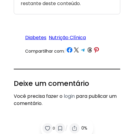
restante deste conteúdo.
Diabetes
Nutrição Clínica
Share on Facebook
Share on X
Share on Telegram
Share on Threads
Share on Pinterest
Compartilhar com
/
Deixe um comentário
Você precisa fazer o
login
para publicar um
comentário.
/
0%
0