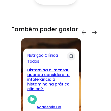
Também poder gostar
Nutrição Clínica
Sa
Todos
T
Histamina alimentar:
M
quando considerar a
lo
intolerância à
nu
histamina na prática
r
clínica?
cu
Academia Da