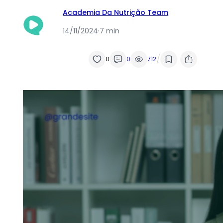
Academia Da Nutrição Team
14/11/2024
·
7 min
/
0
0
712