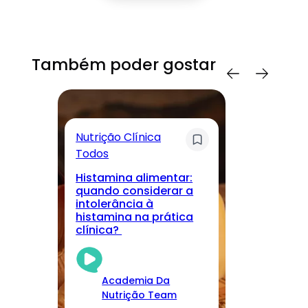
Também poder gostar
Nutrição Clínica
Sa
Todos
T
Histamina alimentar:
M
quando considerar a
lo
intolerância à
nu
histamina na prática
r
clínica?
cu
Academia Da
Nutrição Team