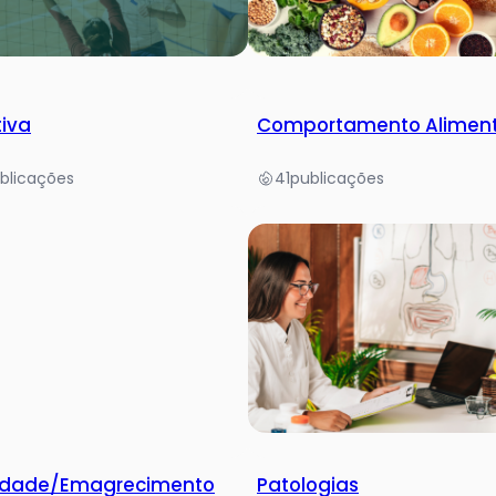
tiva
Comportamento Alimen
blicações
41
publicações
idade/Emagrecimento
Patologias