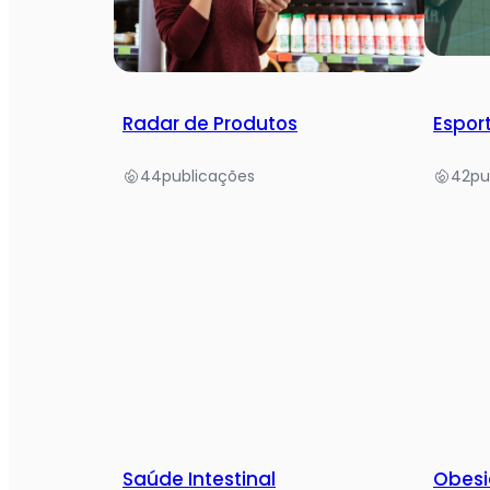
Radar de Produtos
Espor
44
publicações
42
pu
Saúde Intestinal
Obes