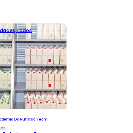
idades
Todos
ademia Da Nutrição Team
·
2025