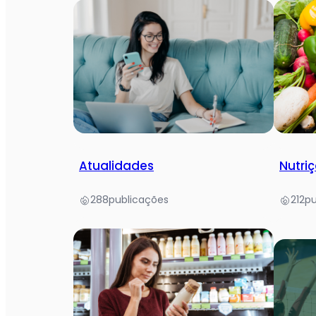
Atualidades
Nutriç
288
publicações
212
pu