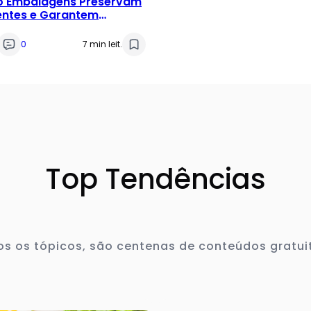
 Embalagens Preservam
entes e Garantem
dade Alimentar
0
7 min leit.
Top Tendências
s os tópicos, são centenas de conteúdos gratui