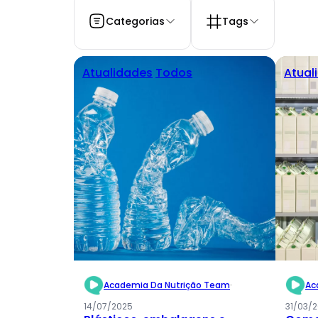
Categorias
Tags
Atualidades
Todos
Atual
Academia Da Nutrição Team
·
Ac
14/07/2025
31/03/