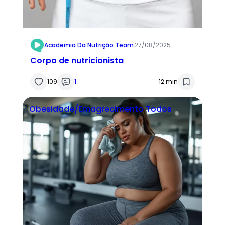
Academia Da Nutrição Team
·
27/08/2025
Corpo de nutricionista
109
1
12 min
Obesidade/Emagrecimento
Todos