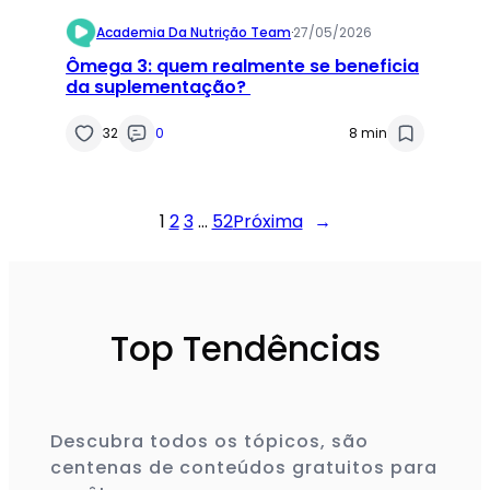
Academia Da Nutrição Team
·
27/05/2026
Ômega 3: quem realmente se beneficia
da suplementação?
32
0
8 min
1
2
3
…
52
Próxima
→
Top Tendências
Descubra todos os tópicos, são
centenas de conteúdos gratuitos para