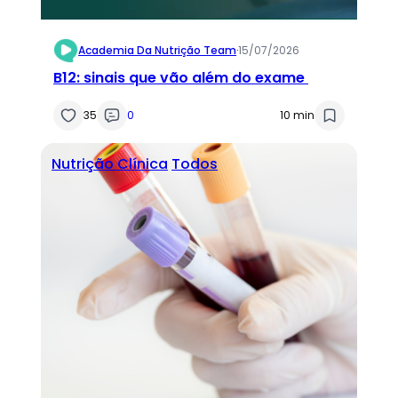
Academia Da Nutrição Team
·
15/07/2026
B12: sinais que vão além do exame
35
0
10 min
Nutrição Clínica
Todos