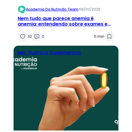
Academia Da Nutrição Team
·
09/02/2026
Nem tudo que parece anemia é
anemia: entendendo sobre exames e
metabolismo do ferro
32
0
11 min
Neo Química
Suplementos