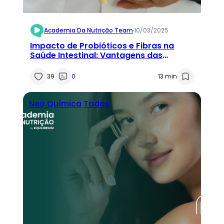
Academia Da Nutrição Team
·
10/03/2025
Impacto de Probióticos e Fibras na
Saúde Intestinal: Vantagens das
Fórmulas Multicepas
39
0
13 min
Neo Química
Todos