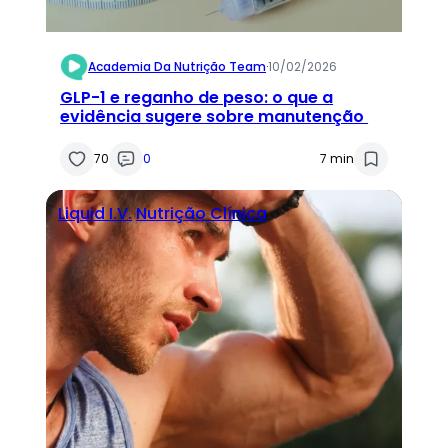
Academia Da Nutrição Team
·
10/02/2026
GLP-1 e reganho de peso: o que a
evidência sugere sobre manutenção
70
0
7 min
Liquid I.V.
Nutrição Clínica