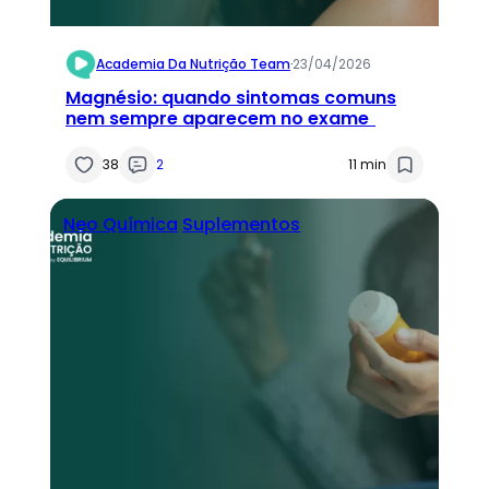
Academia Da Nutrição Team
·
23/04/2026
Magnésio: quando sintomas comuns
nem sempre aparecem no exame
38
2
11 min
Neo Química
Suplementos